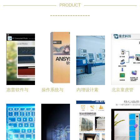
PRODUCT
----------------
惠普软件与
操作系统与
内增设计素
北京童虎管
驱动程序
系统开发
材在计算机
理软件 专
一站式支持
计算机软件
软件开发中
注计算机软
平台
的核心基石
的应用与实
件开发，连
与构建实践
践
接数码与电
脑产业的桥