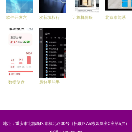
梁
软件开发六
次新填权行
计算机伺服
北京泰能系
阶段详解
情再起，计
双柱拉力试
统工程公司
构建高效可
算机软件开
验机及其软
安徽办事处
靠系统的必
发领域高送
件开发应用
专业计算机
经之路
转股引关注
软硬件服务
专家
数据复盘
最好用的手
主力资金流
机电脑投屏
入计算机设
软件 全面
备，浪潮信
解析与推荐
息获资金抢
地址：重庆市北部新区青枫北路30号（拓展区A5栋凤凰座C座第5层）
筹