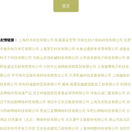
友情链接：
上海邦木科技有限公司
私募基金管理
河南北创计算机科技有限公司
合肥
市都市铭月布艺有限公司
上海茉芒科技有限公司
长春达通财务管理有限公司
成都金
铃天下科技有限公司
马鞍山东强机械制造有限公司
云和县米格电子科技有限公司
南
阳金盛达石材有限责任公司
日照市云领网络营销策划有限公司
上海魅鹰电子科技有
限公司
毕节洞天花海环保科技有限责任公司
天津军鑫科技发展有限公司
上海穆陈科
技有限公司
怀化科诚建材贸易有限公司
服饰
南通安鑫建筑配套工程有限公司
利用信
息网络经营动漫产品
河北祥银股权投资基金管理有限公司
河南众成门窗有限公司
武
汉千拓创新网络科技有限公司
湖北中正实业集团有限公司
上海浩杰纸业有限公司
四
川昂标网络科技有限公司
黑龙江蓝腾网络科技有限公司
车吧云网络科技有限公司
日
用品
巨意豪永（北京）网络科技有限公司
北京晟牛文旅股份有限公司
唐山市路北区
轻回车软件开发工作室
北京拓佰建筑工程有限公司
上海坤韬辉科技有限公司
深圳市