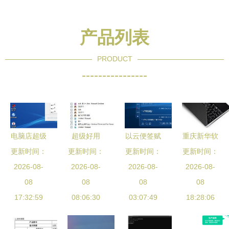
产品列表
PRODUCT
----------------
电脑店超级
超级好用
以云便签赋
重庆新华软
更新时间：
U盘启动盘
二十款良心
更新时间：
能计算机软
更新时间：
件开发专业
更新时间：
2026-08-
制作工具
电脑软件推
2026-08-
件开发 提
2026-08-
未来IT行业
2026-08-
v7.5 2001
08
荐给你
08
高工作效
08
支柱产业的
08
官方版——
17:32:59
08:06:30
率，改进工
03:07:49
18:28:06
新篇章
计算机软件
作作风
开发的实用