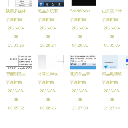
指南
陕西多媒体
诚品系统安
SolidWorks
山东慧卓计
一体机与捷
更新时间：
全使用指南
更新时间：
下载与安装
更新时间：
更新时间：
算机软件
2026-08-
安迅电子
探索计算机
2026-08-
指南 从零
2026-08-
立足齐鲁，
2026-08-
交互式教学
08
软件开发的
08
开始掌握三
08
引领技术创
08
与计算机软
15:33:26
核心要素
18:28:24
维计算机辅
04:28:01
05:35:05
新浪潮
件开发的前
助设计
沿探索
(CAD)与计
算机软件开
智能制造大
计算机毕设
速拓食品管
精品电脑软
发基础
更新时间：
势所趋 计
更新时间：
ssm服装销
理软件免费
更新时间：
件推荐第二
更新时间：
算机软件开
2026-08-
售商城系统
2026-08-
版 中小企
2026-08-
期 计算机
2026-08-
发的核心作
08
r822x 开题
08
业高效运营
08
软件开发利
08
用与未来方
06:25:52
06:28:26
源码
的得力助手
13:27:08
19:27:44
器
向