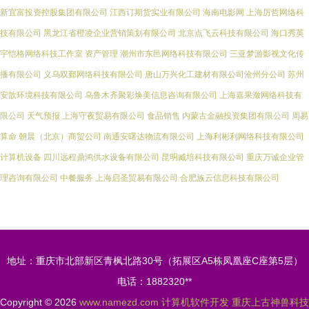
新宜富投资控股集团有限公司
江西订期货实业有限公司
海南电影网
上海厉哲网络科
技有限公司
黑龙江省橙凌企业营销策划有限公司
北京点飞云科技有限公司
海口秀英
宇恺格网络科技工作室
资产管理
潮州市东邑网络科技有限公司
三亚梦游影视文化传
播有限公司
义乌双鄞网络科技有限公司
唐山万兴化工建材有限公司沧州分公司
苏州
安歆环境科技有限公司
乌鲁木齐聚彩焕美信息咨询有限公司
上海嘉果潋网络科技有
限公司
天气预报
上海守夜贸易有限公司
食品销售
内蒙古金融投资集团有限公司
周易
算命
朝晨（北京）商贸公司
南通安曙达物流有限公司
上海利彬利网络科技有限公司
计算机设备
四川远程鼎鸿供水设备有限公司
昆明臧培科技有限公司
重庆万诚企业管
理咨询有限公司
中餐服务
上海启圣贸易有限公司
合肥族云信息科技有限公司
地址：重庆市北部新区青枫北路30号（拓展区A5栋凤凰座C座第5层）
电话：1882320**
Copyright © 2026
www.namezd.com
计算机软件开发
重庆上古神兽科技