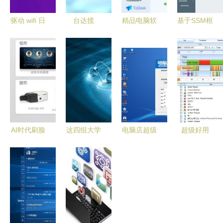
驱动 wifi 日
台达揽
精品电脑软
基于SSM框
历等电脑手
获“第19届
件推荐第二
架的美容院
机软件开发
自动化及数
期 聚焦计
预约管理小
驱动人生官
字化评
算机软件开
程序系统设
网
选”三项大
发
计与实现
奖 以创新
引领中国智
算时代
AI时代刷脸
这四组大学
电脑店超级
超级好用
迎宾 打造
专业容易搞
U盘启动盘
二十款良心
你的DIY智
混淆，所学
制作工具
电脑软件推
慧人脸迎宾
内容和就业
v7.5 2001
荐给你
系统
方向不同，
官方版——
不要报错了
计算机软件
——以“计
开发的实用