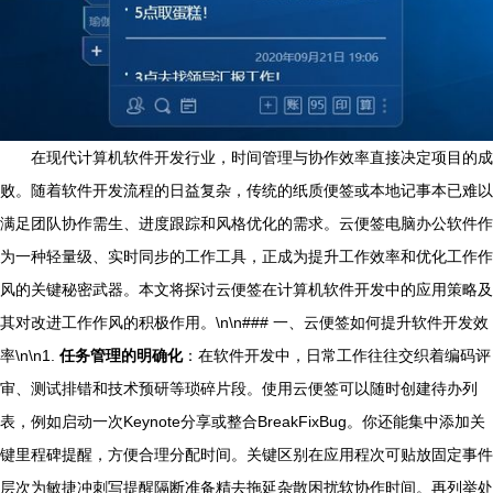
在现代计算机软件开发行业，时间管理与协作效率直接决定项目的成
败。随着软件开发流程的日益复杂，传统的纸质便签或本地记事本已难以
满足团队协作需生、进度跟踪和风格优化的需求。云便签电脑办公软件作
为一种轻量级、实时同步的工作工具，正成为提升工作效率和优化工作作
风的关键秘密武器。本文将探讨云便签在计算机软件开发中的应用策略及
其对改进工作作风的积极作用。\n\n### 一、云便签如何提升软件开发效
率\n\n1.
任务管理的明确化
：在软件开发中，日常工作往往交织着编码评
审、测试排错和技术预研等琐碎片段。使用云便签可以随时创建待办列
表，例如启动一次Keynote分享或整合BreakFixBug。你还能集中添加关
键里程碑提醒，方便合理分配时间。关键区别在应用程次可贴放固定事件
层次为敏捷冲刺写提醒隔断准备精去拖延杂散困扰软协作时间。再列举处